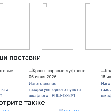
ши поставки
юля 2026
16 июня 2026
товление
Изготовление
егуляторного пункта
газорегуляторного пункт
ного ГРПШ-13-2У1
шкафного ГРПШ-13-2Н-У
отрите также