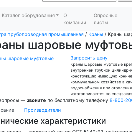
Каталог оборудования
О
Опросные
компании
листы
ура трубопроводная промышленная
/
Краны
/
Краны ша
раны шаровые муфтов
Запросить цену
Краны шаровые муфтовые креп
внутренней трубной цилиндри
конструкцию имеющую кониче
коммунальном хозяйстве в ка
водоснабжения или отопления
изготавливаются по спецзаказ
 вопросы —
звоните
по бесплатному телефону
8-800-20
сание
Производители
хнические характеристики
ая среда — природный газ по ОСТ 51.40-93, нефтепрод