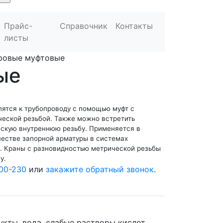
Прайс-
Справочник
Контакты
листы
ровые муфтовые
ые
ятся к трубопроводу с помощью муфт с
ческой резьбой. Также можно встретить
скую внутреннюю резьбу. Применяется в
честве запорной арматуры в системах
. Краны с разновидностью метрической резьбы
у.
00-230
или
закажите обратный звонок
.
укты, вода, слабые растворы кислот