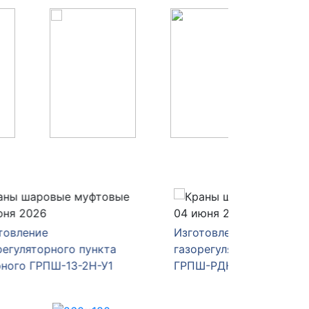
04 июня 2026
28 мая 
Изготовление и отгрузка
Изготов
а
газорегуляторного пункта
газорег
1
ГРПШ-РДНК-1000/2
ГРПШ-4