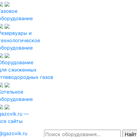
Газовое
оборудование
Резервуары и
технологическое
оборудование
Оборудование
для сжиженных
углеводородных газов
Котельное
оборудование
gazovik.ru —
все сайты
@gazovik.ru