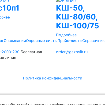
с10п1
КШ-50,
КШ-80/60,
обнее
КШ-100/75
Подробнее
ог
О компании
Опросные листы
Прайс-листы
Справочник
0-2000-230
Бесплатная
order@gazovik.ru
ая линия
Политика конфиденциальности
ия работы сайта, анализа трафика и персонализации,
п