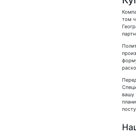
Компа
том ч
Геогр
партн
Полит
произ
форму
расхо
Перед
Специ
вашу 
плани
посту
На