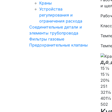
Краны
и щел
Устройства
регулирования и
Рабоч
ограничения расхода
Класс
Соединительные детали и
элементы трубопровода
Темпе
Фильтры газовые
Предохранительные клапаны
Темпе
Д
G
,
у
15
½
15
½
20
¾
25
1
32
1¼
40
1½
50
2
Ку