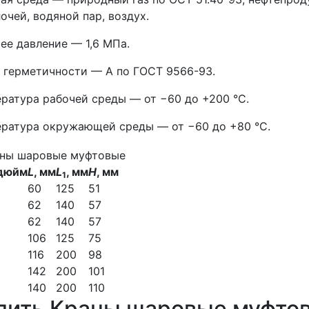
очей, водяной пар, воздух.
ее давление — 1,6 МПа.
 герметичности — А по ГОСТ 9566-93.
ратура рабочей среды — от −60 до +200 °С.
ратура окружающей среды — от −60 до +80 °С.
 дюйм
L
, мм
L
, мм
H
, мм
1
60
125
51
62
140
57
62
140
57
106
125
75
116
200
98
142
200
101
140
200
110
пить Краны шаровые муфто