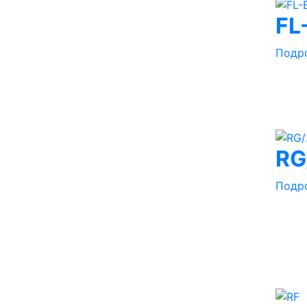
FL
Подр
RG
Подр