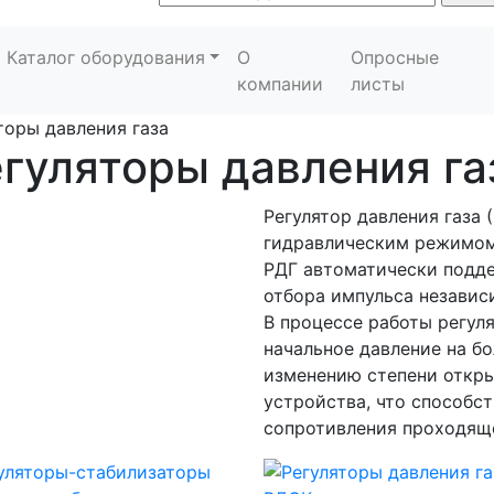
Каталог оборудования
О
Опросные
компании
листы
торы давления газа
гуляторы давления га
Регулятор давления газа 
гидравлическим режимом
РДГ автоматически подде
отбора импульса независ
В процессе работы регул
начальное давление на б
изменению степени откр
устройства, что способс
сопротивления проходяще