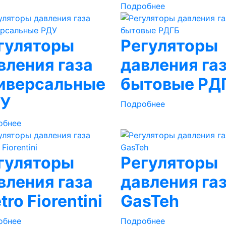
Подробнее
гуляторы
Регуляторы
вления газа
давления га
иверсальные
бытовые РД
У
Подробнее
обнее
гуляторы
Регуляторы
вления газа
давления га
tro Fiorentini
GasTeh
обнее
Подробнее