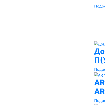
Подр
До
П(
Подр
AR
AR
Подр