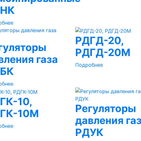
ДНК
обнее
РДГД-20,
гуляторы
РДГД-20М
вления газа
Подробнее
БК
обнее
ГК-10,
Регуляторы
ГК-10М
давления га
обнее
РДУК