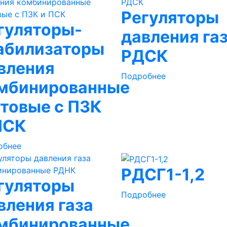
Регуляторы
гуляторы-
давления га
абилизаторы
РДСК
вления
Подробнее
мбинированные
товые с ПЗК
ПСК
обнее
РДСГ1-1,2
гуляторы
Подробнее
вления газа
мбинированные