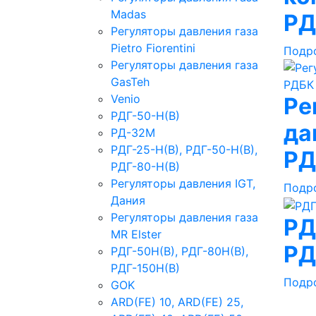
Madas
Р
Регуляторы давления газа
Рietro Fiorentini
Подр
Регуляторы давления газа
GasTeh
Venio
Ре
РДГ-50-Н(В)
да
РД-32М
РДГ-25-Н(В), РДГ-50-Н(В),
РД
РДГ-80-Н(В)
Регуляторы давления IGT,
Подр
Дания
Регуляторы давления газа
РД
MR Elster
РД
РДГ-50Н(В), РДГ-80Н(В),
РДГ-150Н(В)
Подр
GOK
ARD(FE) 10, ARD(FE) 25,