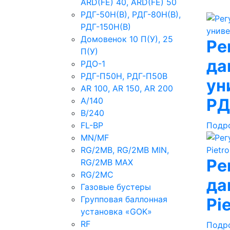
ARD(FE) 40, ARD(FE) 50
РДГ-50Н(В), РДГ-80Н(В),
РДГ-150Н(В)
Домовенок 10 П(У), 25
Ре
П(У)
да
РДО-1
РДГ-П50Н, РДГ-П50В
ун
AR 100, AR 150, AR 200
РД
A/140
B/240
FL-BP
Подр
MN/MF
RG/2MB, RG/2MB MIN,
Ре
RG/2MB MAX
RG/2MC
да
Газовые бустеры
Групповая баллонная
Рie
установка «GOK»
RF
Подр