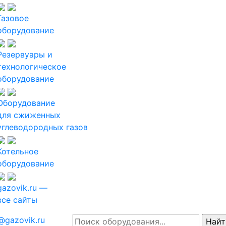
Газовое
оборудование
Резервуары и
технологическое
оборудование
Оборудование
для сжиженных
углеводородных газов
Котельное
оборудование
gazovik.ru —
все сайты
@gazovik.ru