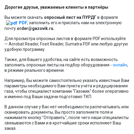
Газорегуляторные пункты и установки
Дорогие друзья, уважаемые клиенты и партнёры
Регуляторы давления газа
Вы можете скачать
опросный лист на ПУРДГ
в формате
PDF
, заполнить его и прислать нам на электронную
Газоанализаторы
почту
order@gazovik.ru.
Устройства учета расхода газа
Для просмотра опросных листов в формате PDF используйте
— Acrobat Reader, Foxit Reader, Sumatra PDF или любую другую
удобную программу.
Газорегуляторные пункты и установки с узлами
учета расхода газа
Также, для Вашего удобства, на сайте есть возможность
заполнить опросные листы на подбор оборудования -
онлайн
,
Арматура трубопроводная промышленная
в режиме реального времени.
Соединительные детали и элементы трубопровода
Например, Вы можете самостоятельно указать известные Вам
параметры необходимого Вам пункта учёта и редуцирования
газа, чтобы специалист компании "Газовик" более оперативно
Фильтры газовые
и именно под Ваши задачи подготовил ТКП.
Предохранительные клапаны
В данном случае у Вас нет необходимости распечатывать или
сканировать документы, Вы просто заполняете поля и
нажимаете кнопку "Отправить", после чего наши специалисты
связываются с Вами и в кротчайшие сроки исполняют Ваш
заказ.