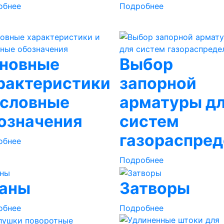
обнее
Подробнее
новные
Выбор
рактеристики
запорной
условные
арматуры д
означения
систем
газораспред
обнее
Подробнее
аны
Затворы
обнее
Подробнее