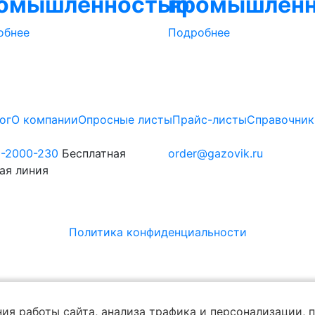
омышленностью
промышлен
обнее
Подробнее
ог
О компании
Опросные листы
Прайс-листы
Справочник
0-2000-230
Бесплатная
order@gazovik.ru
ая линия
Политика конфиденциальности
ия работы сайта, анализа трафика и персонализации,
п