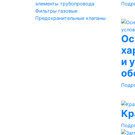
элементы трубопровода
Подр
Фильтры газовые
Предохранительные клапаны
Ос
ха
и 
об
Подр
Кр
Подр