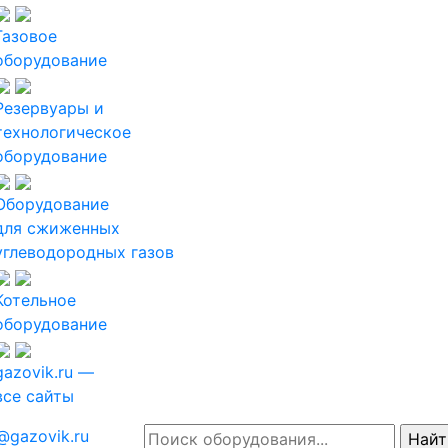
Газовое
оборудование
Резервуары и
технологическое
оборудование
Оборудование
для сжиженных
углеводородных газов
Котельное
оборудование
gazovik.ru —
все сайты
@gazovik.ru