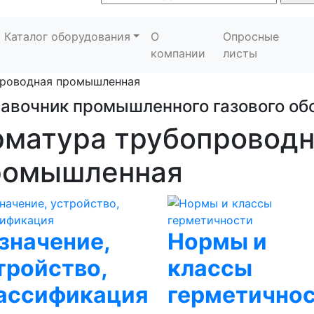
Каталог оборудования
О
Опросные
компании
листы
проводная промышленная
авочник промышленного газового об
рматура трубопроводн
ромышленная
значение,
Нормы и
тройство,
классы
ассификация
герметично