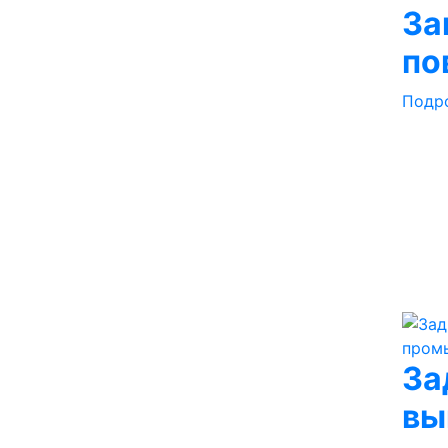
За
по
Подр
За
вы