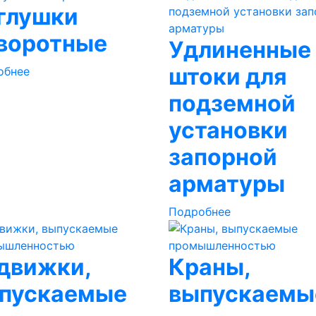
глушки
воротные
Удлиненные
штоки для
обнее
подземной
установки
запорной
арматуры
Подробнее
движки,
Краны,
пускаемые
выпускаемы