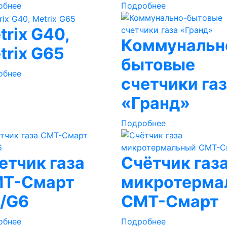
обнее
Подробнее
trix G40,
Коммунальн
trix G65
бытовые
обнее
счетчики га
«Гранд»
Подробнее
етчик газа
Счётчик газ
Т-Смарт
микротерма
/G6
СМТ-Смарт
обнее
Подробнее