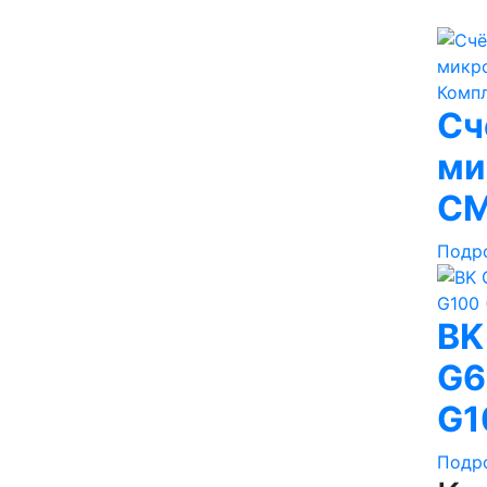
Сч
ми
СМ
Подр
BK
G6
G1
Подр