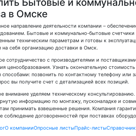
пить Бытовые и коммунальн
за в Омске
ное направление деятельности компании – обеспече
дованием. Бытовые и коммунально-бытовые счетчики 
енным техническим параметрам и готовы к эксплуатац
 на себя организацию доставки в Омск.
е сотрудничество с производителями и поставщиками
ия ценообразования. Узнать окончательную стоимость
 способами: позвонить по контактному телефону или з
прос вы получите счет с детализацией всех позиций.
е внимание уделяем техническому консультированию.
рнутую информацию по монтажу, пусконаладке и совм
там принимать взвешенные решения. Компания гаранти
е соблюдение договоренностей при поставках оборудо
ог
О компании
Опросные листы
Прайс-листы
Справочник