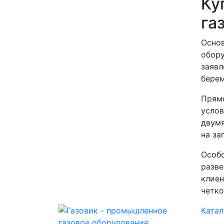
Ку
га
Основ
обору
заявл
берем
Прямо
услов
двумя
на за
Особо
разве
клиен
четко
Катал