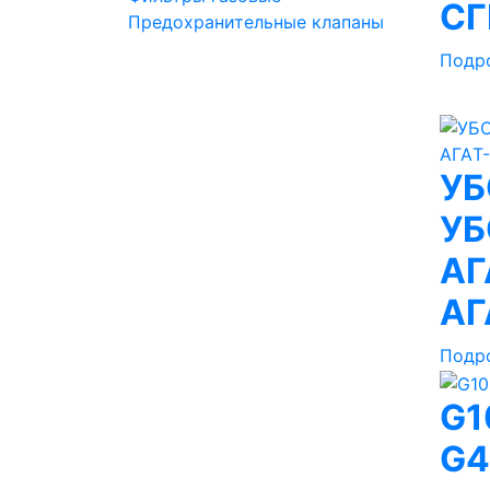
СГ
Предохранительные клапаны
Подр
УБ
УБ
АГ
АГ
Подр
G1
G4