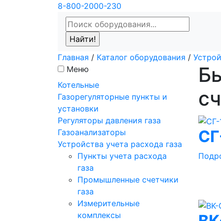
8-800-2000-230
Главная
/
Каталог оборудования
/
Устрой
Б
Меню
Котельные
сч
Газорегуляторные пункты и
установки
Регуляторы давления газа
СГ
Газоанализаторы
Устройства учета расхода газа
Подр
Пункты учета расхода
газа
Промышленные счетчики
газа
Измерительные
комплексы
BK