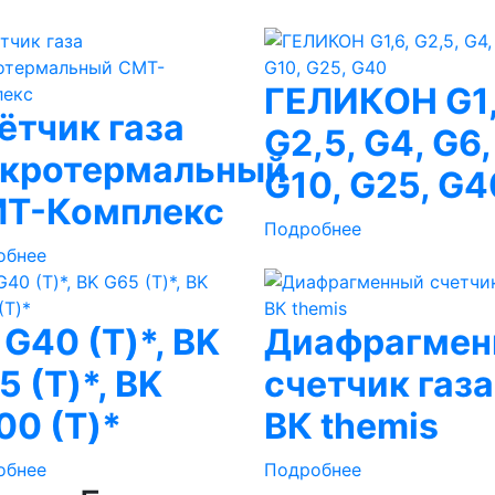
ГЕЛИКОН G1,
ётчик газа
G2,5, G4, G6,
кротермальный
G10, G25, G4
Т-Комплекс
Подробнее
обнее
 G40 (Т)*, BK
Диафрагмен
5 (Т)*, BK
счетчик газа
00 (Т)*
ВК themis
обнее
Подробнее