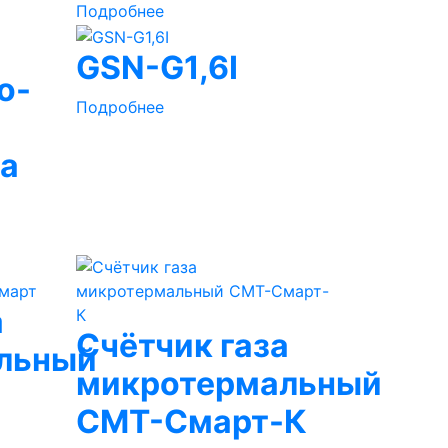
Подробнее
GSN-G1,6I
о-
Подробнее
за
а
Счётчик газа
льный
микротермальный
СМТ-Смарт-К