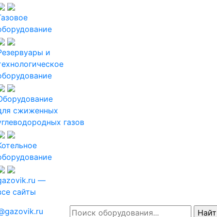
Газовое
оборудование
Резервуары и
технологическое
оборудование
Оборудование
для сжиженных
углеводородных газов
Котельное
оборудование
gazovik.ru —
все сайты
@gazovik.ru