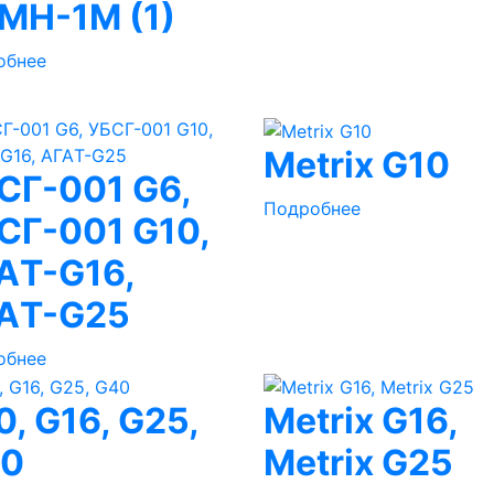
МН-1М (1)
обнее
Metrix G10
СГ-001 G6,
Подробнее
СГ-001 G10,
АT-G16,
АT-G25
обнее
0, G16, G25,
Metrix G16,
0
Metrix G25