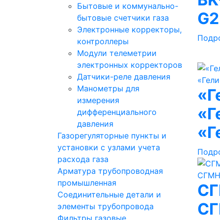
Бытовые и коммунально-
G2
бытовые счетчики газа
Электронные корректоры,
Подр
контроллеры
Модули телеметрии
электронных корректоров
Датчики-реле давления
Манометры для
«Г
измерения
«Г
дифференциального
давления
«Г
Газорегуляторные пункты и
установки с узлами учета
Подр
расхода газа
Арматура трубопроводная
промышленная
СГ
Соединительные детали и
СГ
элементы трубопровода
Фильтры газовые