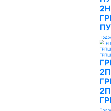
2Н
ГР
ПУ
Подр
ГР
2П
ГР
2П
ГР
Подр