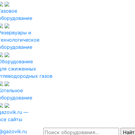
Газовое
оборудование
Резервуары и
технологическое
оборудование
Оборудование
для сжиженных
углеводородных газов
Котельное
оборудование
gazovik.ru —
все сайты
@gazovik.ru