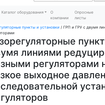
Каталог оборудования
О
Опросные
компании
листы
гуляторные пункты и установки
/
ГРП и ГРУ с двумя л
яторами
зорегуляторные пункт
умя линиями редуцир
зными регуляторами н
зкое выходное давле
следовательной уста
гуляторов