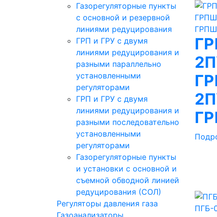
Газорегуляторные пункты
с основной и резервной
линиями редуцирования
ГР
ГРП и ГРУ с двумя
линиями редуцирования и
2П
разными параллельно
установленными
ГР
регуляторами
2П
ГРП и ГРУ с двумя
линиями редуцирования и
ГР
разными последовательно
установленными
Подр
регуляторами
Газорегуляторные пункты
и установки с основной и
съемной обводной линией
редуцирования (СОЛ)
Регуляторы давления газа
Газоанализаторы