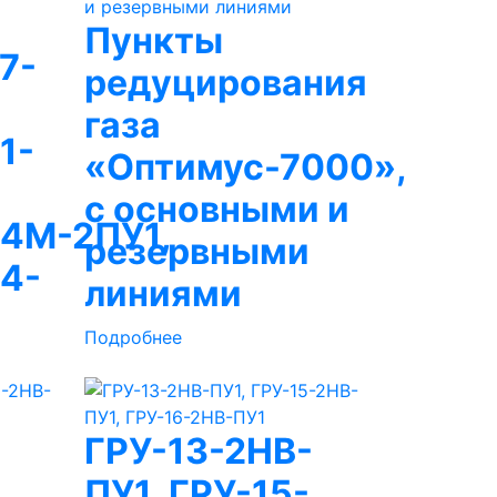
Пункты
7-
редуцирования
газа
1-
«Оптимус-7000»,
с основными и
4М-2ПУ1,
резервными
4-
линиями
Подробнее
-
ГРУ-13-2НВ-
ПУ1, ГРУ-15-