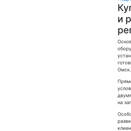
Ку
и 
ре
Основ
обору
устан
готов
Омск.
Прямо
услов
двумя
на за
Особо
разве
клиен