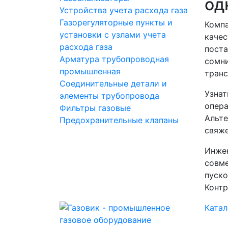
од
Устройства учета расхода газа
Газорегуляторные пункты и
Компа
установки с узлами учета
качес
расхода газа
поста
Арматура трубопроводная
сомни
промышленная
транс
Соединительные детали и
Узнат
элементы трубопровода
опера
Фильтры газовые
Альте
Предохранительные клапаны
свяже
Инжен
совме
пуско
Контр
Катал