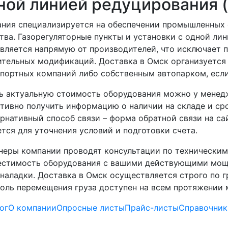
ной линией редуцирования 
ния специализируется на обеспечении промышленных
тва. Газорегуляторные пункты и установки с одной ли
вляется напрямую от производителей, что исключает 
тельных модификаций. Доставка в Омск организуется
портных компаний либо собственным автопарком, если
ь актуальную стоимость оборудования можно у менедж
тивно получить информацию о наличии на складе и сро
рнативный способ связи – форма обратной связи на са
тся для уточнения условий и подготовки счета.
еры компании проводят консультации по техническим
стимость оборудования с вашими действующими мощн
наладки. Доставка в Омск осуществляется строго по г
оль перемещения груза доступен на всем протяжении 
ог
О компании
Опросные листы
Прайс-листы
Справочник