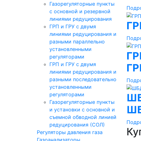
Газорегуляторные пункты
Подр
с основной и резервной
линиями редуцирования
ГР
ГРП и ГРУ с двумя
линиями редуцирования и
Подр
разными параллельно
установленными
ГР
регуляторами
ГРП и ГРУ с двумя
ГР
линиями редуцирования и
разными последовательно
Подр
установленными
регуляторами
ШБ
Газорегуляторные пункты
ШБ
и установки с основной и
съемной обводной линией
Подр
редуцирования (СОЛ)
Ку
Регуляторы давления газа
Газоанализаторы