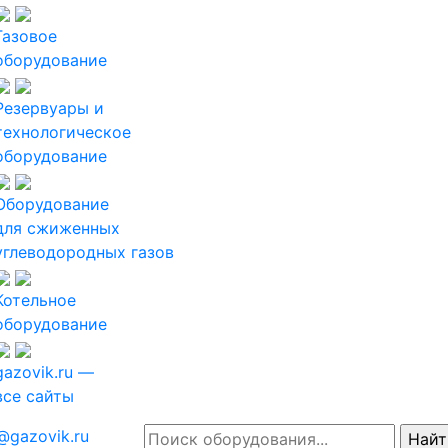
Газовое
оборудование
Резервуары и
технологическое
оборудование
Оборудование
для сжиженных
углеводородных газов
Котельное
оборудование
gazovik.ru —
все сайты
@gazovik.ru