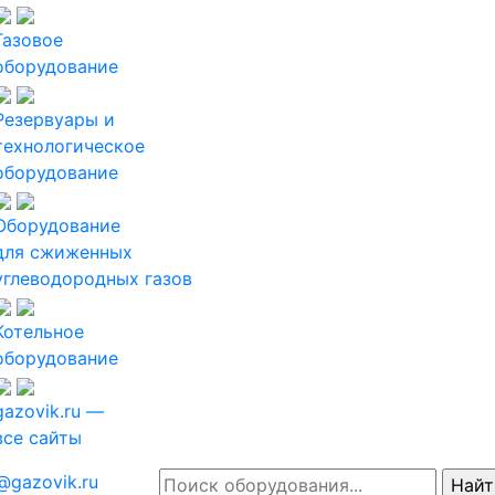
Газовое
оборудование
Резервуары и
технологическое
оборудование
Оборудование
для сжиженных
углеводородных газов
Котельное
оборудование
gazovik.ru —
все сайты
@gazovik.ru