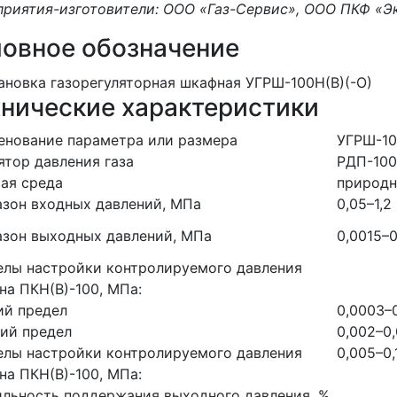
риятия-изготовители: ООО «Газ-Сервис», ООО ПКФ «
ловное обозначение
хнические характеристики
енование параметра или размера
УГРШ-1
ятор давления газа
РДП-100
ая среда
природн
зон входных давлений, МПа
0,05–1,2
зон выходных давлений, МПа
0,0015–0
елы настройки контролируемого давления
на ПКН(В)-100, МПа:
ий предел
0,0003–
ий предел
0,002–0
елы настройки контролируемого давления
0,005–0,
на ПКН(В)-100, МПа:
льность поддержания выходного давления, %,