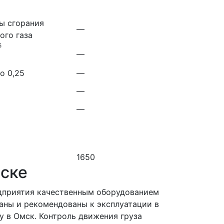
ы сгорания
—
ого газа
5
—
до 0,25
—
—
—
1650
мске
дприятия качественным оборудованием
ваны и рекомендованы к эксплуатации в
у в Омск. Контроль движения груза