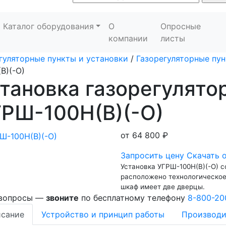
Каталог оборудования
О
Опросные
компании
листы
гуляторные пункты и установки
/
Газорегуляторные пун
В)(-О)
тановка газорегулято
ГРШ-100Н(В)(-О)
от
64 800 ₽
Запросить цену
Скачать 
Установка УГРШ-100Н(В)(-О) с
расположено технологическое
шкаф имеет две дверцы.
 вопросы —
звоните
по бесплатному телефону
8-800-20
сание
Устройство и принцип работы
Производи