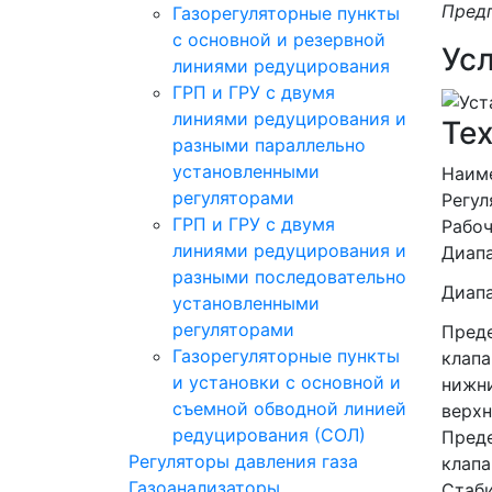
Предп
Газорегуляторные пункты
с основной и резервной
Ус
линиями редуцирования
ГРП и ГРУ с двумя
линиями редуцирования и
Те
разными параллельно
установленными
Наим
регуляторами
Регул
ГРП и ГРУ с двумя
Рабоч
линиями редуцирования и
Диапа
разными последовательно
Диапа
установленными
регуляторами
Пред
Газорегуляторные пункты
клапа
и установки с основной и
нижн
съемной обводной линией
верхн
редуцирования (СОЛ)
Пред
Регуляторы давления газа
клапа
Газоанализаторы
Стаби