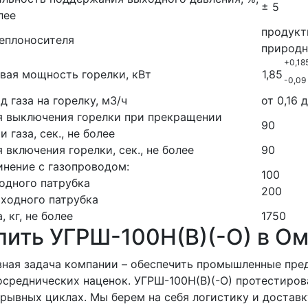
± 5
лее
продукт
еплоносителя
природн
+0,18
вая мощность горелки, кВт
1,85
-0,09
д газа на горелку, м3/ч
от 0,16 
я выключения горелки при прекращении
90
и газа, сек., не более
 включения горелки, сек., не более
90
нение с газопроводом:
100
одного патрубка
200
ходного патрубка
, кг, не более
1750
пить УГРШ-100Н(В)(-О) в О
ная задача компании – обеспечить промышленные пре
осреднических наценок. УГРШ-100Н(В)(-О) протестиро
рывных циклах. Мы берем на себя логистику и доставк