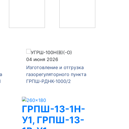
04 июня 2026
28 мая 
Изготовление и отгрузка
Изготов
а
газорегуляторного пункта
газорег
1
ГРПШ-РДНК-1000/2
ГРПШ-4
ГРПШ-13-1Н-
У1, ГРПШ-13-