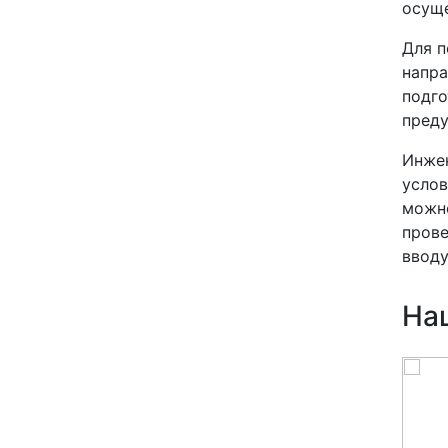
осуще
Для п
напра
подго
преду
Инжен
услов
можно
прове
вводу
На