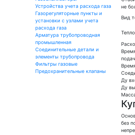
Устройства учета расхода газа
не бо
Газорегуляторные пункты и
Вид т
установки с узлами учета
расхода газа
Тепло
Арматура трубопроводная
промышленная
Расхо
Соединительные детали и
Врем
элементы трубопровода
подач
Фильтры газовые
Время
Предохранительные клапаны
Соеди
Ду вх
Ду вы
Масса
Ку
Основ
без п
непре