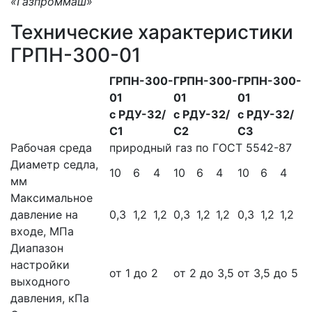
«Газпроммаш»
Технические характеристики
ГРПН-300-01
ГРПН-300-
ГРПН-300-
ГРПН-300-
01
01
01
с РДУ-32/
с РДУ-32/
с РДУ-32/
С1
С2
С3
Рабочая среда
природный газ по ГОСТ 5542-87
Диаметр седла,
10
6
4
10
6
4
10
6
4
мм
Максимальное
давление на
0,3
1,2
1,2
0,3
1,2
1,2
0,3
1,2
1,2
входе, МПа
Диапазон
настройки
от 1 до 2
от 2 до 3,5
от 3,5 до 5
выходного
давления, кПа