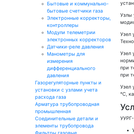
уста
Бытовые и коммунально-
бытовые счетчики газа
Узлы 
Электронные корректоры,
модиф
контроллеры
Модули телеметрии
Узел 
электронных корректоров
Техно
Датчики-реле давления
Узел 
Манометры для
норми
измерения
при т
дифференциального
при т
давления
Газорегуляторные пункты и
Узел 
установки с узлами учета
°С, к
расхода газа
Арматура трубопроводная
Ус
промышленная
УУРГ-
Соединительные детали и
элементы трубопровода
Фильтры газовые