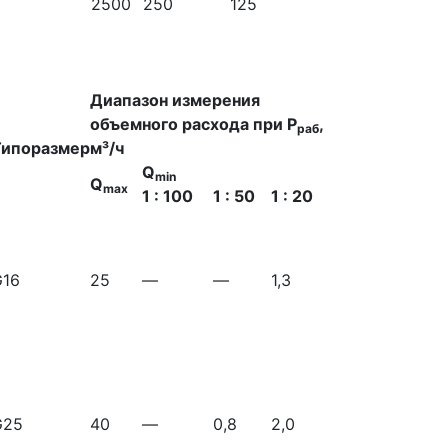
2500
250
125
Диапазон измерения
объемного расхода при Р
,
раб
Типоразмер
м³/ч
Q
min
Q
max
1 : 100
1 : 50
1 : 20
G16
25
—
—
1,3
G25
40
—
0,8
2,0