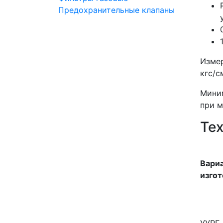
Предохранительные клапаны
Измер
кгс/см
Миним
при 
Те
Вари
изго