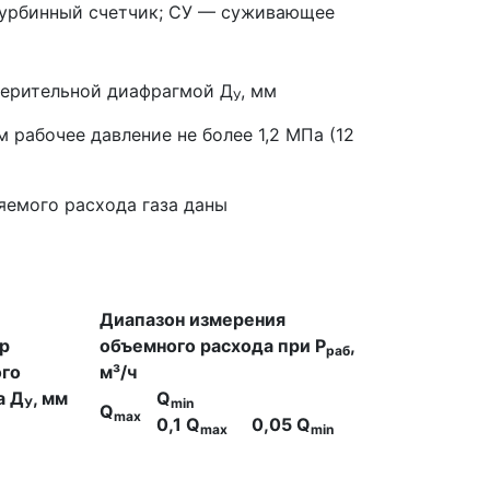
турбинный счетчик; СУ — суживающее
змерительной диафрагмой Д
, мм
У
 рабочее давление не более 1,2 МПа (12
емого расхода газа даны
Диапазон измерения
р
объемного расхода при Р
,
раб
ого
м³/ч
а Д
, мм
Q
У
min
Q
max
0,1 Q
0,05 Q
max
min