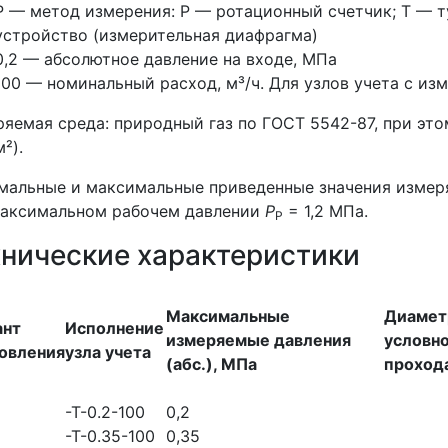
Р — метод измерения: Р — ротационный счетчик; Т — 
устройство (измерительная диафрагма)
0,2 — абсолютное давление на входе, МПа
100 — номинальный расход, м³/ч. Для узлов учета с и
яемая среда: природный газ по ГОСТ 5542-87, при этом
²).
альные и максимальные приведенные значения измеря
максимальном рабочем давлении
Р
= 1,2 МПа.
Р
хнические характеристики
Максимальные
Диамет
ант
Исполнение
измеряемые давления
условн
товления
узла учета
(абс.), МПа
проход
-Т-0.2-100
0,2
-Т-0.35-100
0,35