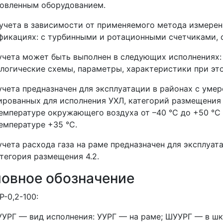
новленным оборудованием.
учета в зависимости от применяемого метода измере
икациях: с турбинными и ротационными счетчиками, 
учета может быть выполнен в следующих исполнениях: н
логические схемы, параметры, характеристики при эт
учета предназначен для эксплуатации в районах с уме
рованных для исполнения УХЛ, категорий размещения 
емпературе окружающего воздуха от –40 °С до +50 °С
емпературе +35 °С.
учета расхода газа на раме предназначен для эксплуат
атегория размещения 4.2.
ловное обозначение
Р-0,2-100:
УУРГ — вид исполнения: УУРГ — на раме; ШУУРГ — в шк