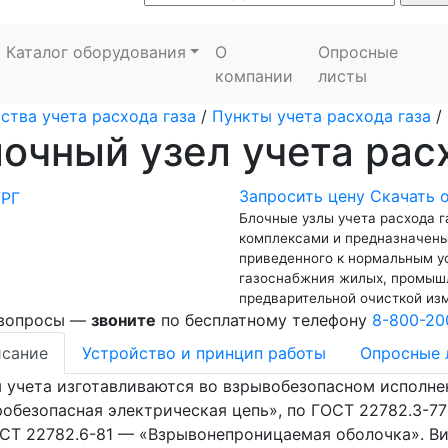
Каталог оборудования
О
Опросные
компании
листы
ства учета расхода газа
/
Пункты учета расхода газа
/
очный узел учета рас
Запросить цену
Скачать 
Блочные узлы учета расхода 
комплексами и предназначены 
приведенного к нормальным у
газоснабжния жилых, промышл
предварительной очисткой изм
 вопросы —
звоните
по бесплатному телефону
8-800-20
сание
Устройство и принцип работы
Опросные 
 учета изготавливаются во взрывобезопасном исполне
обезопасная электрическая цепь», по ГОСТ 22782.3-7
СТ 22782.6-81 — «Взрывонепроницаемая оболочка». В