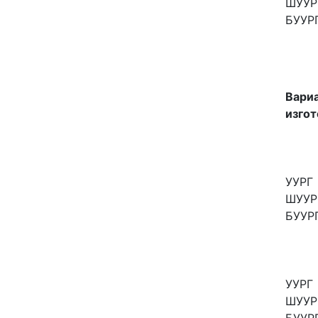
ШУУР
БУУР
Вари
изго
УУРГ
ШУУР
БУУР
УУРГ
ШУУР