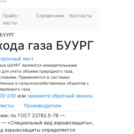
Прайс-
Справочник
Контакты
листы
БУУРГ
хода газа БУУРГ
опросный лист
газа ШУУРГ являются измерительными
для учета объема природного газа,
словиям. Применяется в системах
енных и сельскохозяйственных объектов с
еряемого газа.
00-230
или
закажите обратный звонок
.
листы
Производители
нии: по ГОСТ 22782.5-78 —
7 — «Специальный вид взрывозащиты»,
ид взрывозащиты определяется