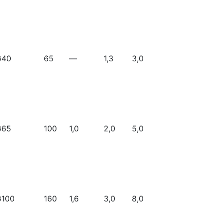
G40
65
—
1,3
3,0
G65
100
1,0
2,0
5,0
G100
160
1,6
3,0
8,0