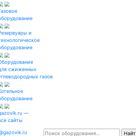
Газовое
оборудование
Резервуары и
технологическое
оборудование
Оборудование
для сжиженных
углеводородных газов
Котельное
оборудование
gazovik.ru —
все сайты
@gazovik.ru