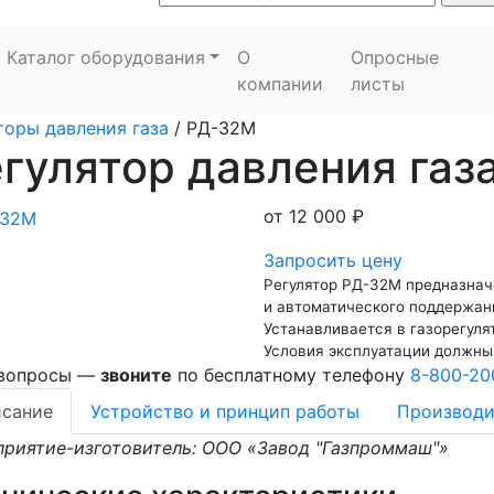
Каталог оборудования
О
Опросные
компании
листы
торы давления газа
/
РД-32М
гулятор давления га
от
12 000 ₽
Запросить цену
Регулятор РД-32М предназнач
и автоматического поддержан
Устанавливается в газорегуля
Условия эксплуатации должны
 вопросы —
звоните
по бесплатному телефону
8-800-20
сание
Устройство и принцип работы
Производи
риятие-изготовитель: ООО «Завод "Газпроммаш"»