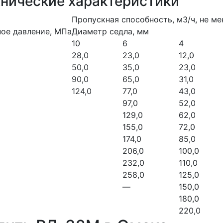
хнические характеристики
Пропускная способность, м3/ч, не ме
ое давление, МПа
Диаметр седла, мм
10
6
4
28,0
23,0
12,0
50,0
35,0
23,0
90,0
65,0
31,0
124,0
77,0
43,0
97,0
52,0
129,0
62,0
155,0
72,0
174,0
85,0
206,0
100,0
232,0
110,0
258,0
125,0
—
150,0
180,0
220,0