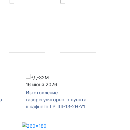
16 июня 2026
04 июня
Изготовление
Изготов
а
газорегуляторного пункта
газорег
шкафного ГРПШ-13-2Н-У1
ГРПШ-Р