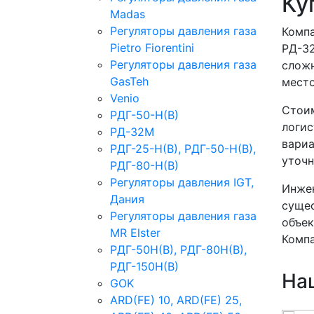
Ку
Madas
Регуляторы давления газа
Компа
Рietro Fiorentini
РД-32
Регуляторы давления газа
сложн
GasTeh
место
Venio
Стоим
РДГ-50-Н(В)
логис
РД-32М
вариа
РДГ-25-Н(В), РДГ-50-Н(В),
уточн
РДГ-80-Н(В)
Регуляторы давления IGT,
Инжен
Дания
сущес
Регуляторы давления газа
объек
MR Elster
Компа
РДГ-50Н(В), РДГ-80Н(В),
РДГ-150Н(В)
На
GOK
ARD(FE) 10, ARD(FE) 25,