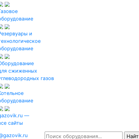
Газовое
оборудование
Резервуары и
технологическое
оборудование
Оборудование
для сжиженных
углеводородных газов
Котельное
оборудование
gazovik.ru —
все сайты
@gazovik.ru