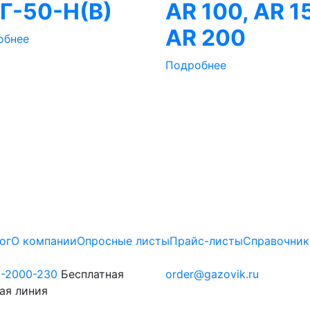
Г-50-Н(В)
AR 100, AR 1
AR 200
обнее
Подробнее
ог
О компании
Опросные листы
Прайс-листы
Справочник
0-2000-230
Бесплатная
order@gazovik.ru
ая линия