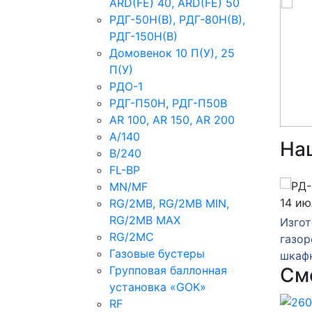
ARD(FE) 40, ARD(FE) 50
РДГ-50Н(В), РДГ-80Н(В),
РДГ-150Н(В)
Домовенок 10 П(У), 25
П(У)
РДО-1
РДГ-П50Н, РДГ-П50В
AR 100, AR 150, AR 200
A/140
На
B/240
FL-BP
MN/MF
23 июля 2026
14 ию
RG/2MB, RG/2MB MIN,
RG/2MB MAX
зка
Изготовление и отгрузка
Изгот
RG/2MC
 газа
газорегуляторного пункта
газор
Газовые бустеры
ГРПШ-13-2У1
шкаф
Групповая баллонная
См
установка «GOK»
RF