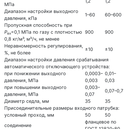
1,2
1,2
МПа
Диапазон настройки выходного
1–60
60–600
давления, кПа
Пропускная способность при
Р
=0,1 МПа по газу с плотностью
900
900
вх
0,8 кг/м³, м³/ч, не менее
Неравномерность регулирования,
±10
±10
%, не более
Диапазон настройки давления срабатывания
автоматического отключающего устройства:
при понижении выходного
0,0003–
0,01–
давления, МПа
0,003
0,03
при повышении выходного
0,003–
0,07–0,7
давления, МПа
0,07
Диаметр седла, мм
35
35
Присоединительные размеры входного патрубка:
условный проход, мм
50
50
фланцевое по
соединение
ГОСТ 12820-80