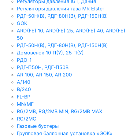
Регуляторы давления IGT, Дания
Регуляторы давления газа MR Elster
РДГ-50Н(В), РДГ-80Н(В), РДГ-150Н(В)
GOK
ARD(FE) 10, ARD(FE) 25, ARD(FE) 40, ARD(FE)
50
РДГ-50Н(В), РДГ-80Н(В), РДГ-150Н(В)
Домовенок 10 П(У), 25 П(У)
РДО-1
РДГ-П50Н, РДГ-П50В
AR 100, AR 150, AR 200
A/140
B/240
FL-BP
MN/MF
RG/2MB, RG/2MB MIN, RG/2MB MAX
RG/2MC
Газовые бустеры
Групповая баллонная установка «GOK»