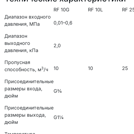
RF 10G
RF 10L
RF 2
Диапазон входного
0,01–0,6
давления, МПа
Диапазон
выходного
2,0
давления, кПа
Пропусная
10
10
25
3
способность, м
/ч
Присоединительные
размеры входа,
G¾
дюйм
Присоединительные
размеры выхода,
G1¼
дюйм