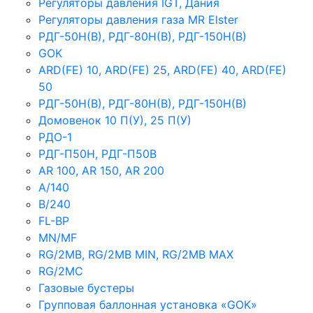
Регуляторы давления IGT, Дания
Регуляторы давления газа MR Elster
РДГ-50Н(В), РДГ-80Н(В), РДГ-150Н(В)
GOK
ARD(FE) 10, ARD(FE) 25, ARD(FE) 40, ARD(FE)
50
РДГ-50Н(В), РДГ-80Н(В), РДГ-150Н(В)
Домовенок 10 П(У), 25 П(У)
РДО-1
РДГ-П50Н, РДГ-П50В
AR 100, AR 150, AR 200
A/140
B/240
FL-BP
MN/MF
RG/2MB, RG/2MB MIN, RG/2MB MAX
RG/2MC
Газовые бустеры
Групповая баллонная установка «GOK»