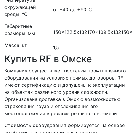
Температура
окружающей
от –40 до +60°С
среды, °С
Габаритные
150x122,5х132
170x109,5х132
150x
размеры, мм
Масса, кг
1,5
Купить RF в Омске
Компания осуществляет поставки промышленного
оборудования на условиях прямых договоров. RF
имеют сертификацию и допущены к эксплуатации
на объектах различного уровня сложности.
Организована доставка в Омск с возможностью
страхования груза и отслеживания его
местоположения в режиме реального времени.
Стоимость оборудования формируется на основе
прайс-листов производителя с учетом