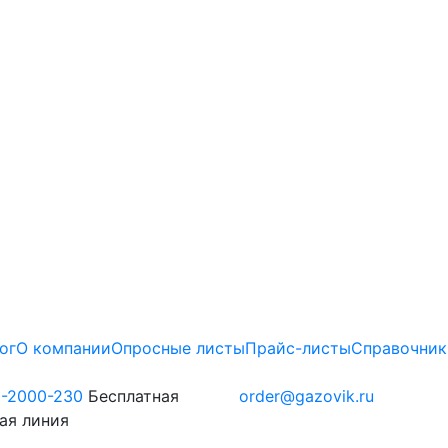
ог
О компании
Опросные листы
Прайс-листы
Справочник
0-2000-230
Бесплатная
order@gazovik.ru
ая линия