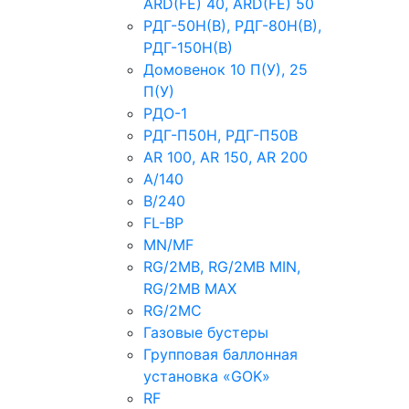
ARD(FE) 40, ARD(FE) 50
РДГ-50Н(В), РДГ-80Н(В),
РДГ-150Н(В)
Домовенок 10 П(У), 25
П(У)
РДО-1
РДГ-П50Н, РДГ-П50В
AR 100, AR 150, AR 200
A/140
B/240
FL-BP
MN/MF
RG/2MB, RG/2MB MIN,
RG/2MB MAX
RG/2MC
Газовые бустеры
Групповая баллонная
установка «GOK»
RF