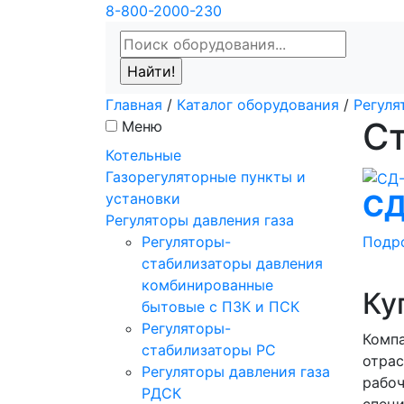
8-800-2000-230
Главная
/
Каталог оборудования
/
Регуля
С
Меню
Котельные
Газорегуляторные пункты и
СД
установки
Регуляторы давления газа
Подр
Регуляторы-
стабилизаторы давления
комбинированные
Ку
бытовые с ПЗК и ПСК
Регуляторы-
Компа
стабилизаторы РС
отрас
Регуляторы давления газа
рабоч
РДСК
специ