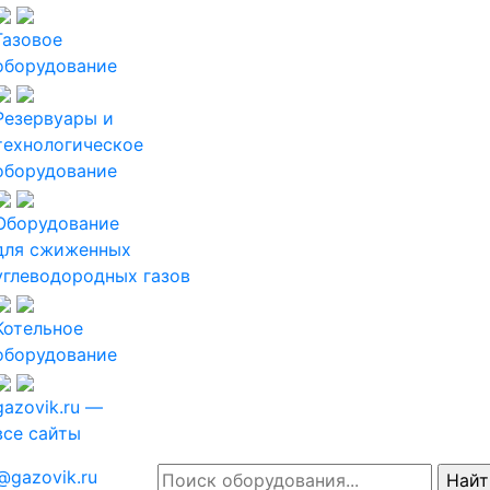
Газовое
оборудование
Резервуары и
технологическое
оборудование
Оборудование
для сжиженных
углеводородных газов
Котельное
оборудование
gazovik.ru —
все сайты
@gazovik.ru