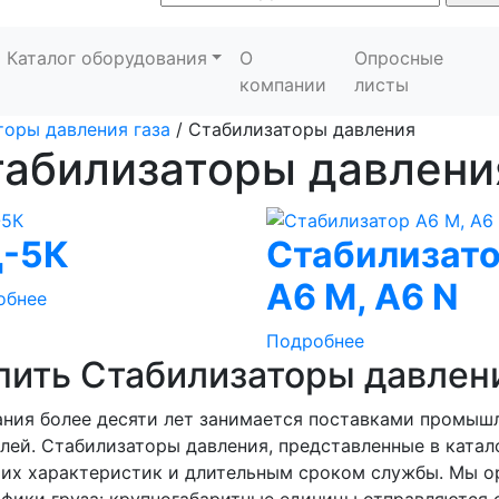
Каталог оборудования
О
Опросные
компании
листы
торы давления газа
/
Стабилизаторы давления
табилизаторы давлени
-5К
Cтабилизат
А6 M, А6 N
обнее
Подробнее
пить Стабилизаторы давлен
ния более десяти лет занимается поставками промыш
лей. Стабилизаторы давления, представленные в ката
их характеристик и длительным сроком службы. Мы ор
фики груза: крупногабаритные единицы отправляются