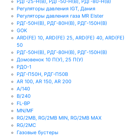
РДГ-25-Н(В), РДГ-50-Н(В), РДГ-80-Н(В)
Регуляторы давления IGT, Дания
Регуляторы давления газа MR Elster
РДГ-50Н(В), РДГ-80Н(В), РДГ-150Н(В)
GOK
ARD(FE) 10, ARD(FE) 25, ARD(FE) 40, ARD(FE)
50
РДГ-50Н(В), РДГ-80Н(В), РДГ-150Н(В)
Домовенок 10 П(У), 25 П(У)
РДО-1
РДГ-П50Н, РДГ-П50В
AR 100, AR 150, AR 200
A/140
B/240
FL-BP
MN/MF
RG/2MB, RG/2MB MIN, RG/2MB MAX
RG/2MC
Газовые бустеры