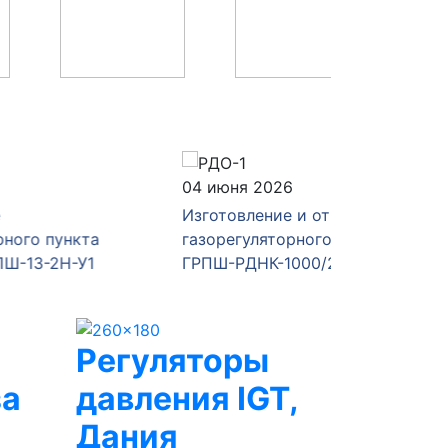
04 июня 2026
28 мая 
Изготовление и отгрузка
Изготов
а
газорегуляторного пункта
газорег
1
ГРПШ-РДНК-1000/2
ГРПШ-4
Регуляторы
за
давления IGT,
Дания