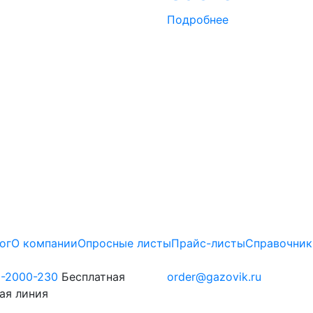
Подробнее
ог
О компании
Опросные листы
Прайс-листы
Справочник
0-2000-230
Бесплатная
order@gazovik.ru
ая линия