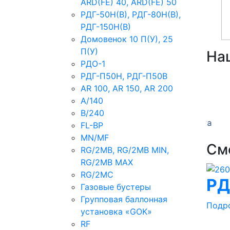
ARD(FE) 40, ARD(FE) 50
РДГ-50Н(В), РДГ-80Н(В),
РДГ-150Н(В)
Домовенок 10 П(У), 25
П(У)
На
РДО-1
РДГ-П50Н, РДГ-П50В
AR 100, AR 150, AR 200
14 июля 2026
06 и
A/140
зка
Изготовление
Изго
B/240
нкта
газорегуляторного пункта
газор
FL-BP
шкафного ГРПШ-10-2У1
шкаф
MN/MF
См
RG/2MB, RG/2MB MIN,
RG/2MB MAX
RG/2MC
РД
Газовые бустеры
Групповая баллонная
Подр
установка «GOK»
RF