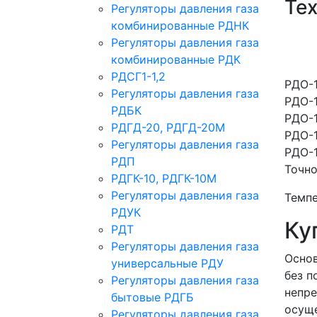
Те
Регуляторы давления газа
комбинированные РДНК
Регуляторы давления газа
комбинированные РДК
РДСГ1-1,2
РДО-1
Регуляторы давления газа
РДО-1
РДБК
РДО-1
РДГД-20, РДГД-20М
РДО-1
Регуляторы давления газа
РДО-1
РДП
Точно
РДГК-10, РДГК-10М
Регуляторы давления газа
Темпе
РДУК
Ку
РДТ
Регуляторы давления газа
Основ
универсальные РДУ
без п
Регуляторы давления газа
непре
бытовые РДГБ
осуще
Регуляторы давления газа