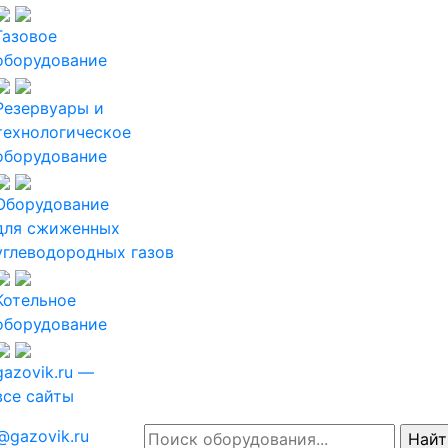
Газовое
оборудование
Резервуары и
технологическое
оборудование
Оборудование
для сжиженных
углеводородных газов
Котельное
оборудование
gazovik.ru —
все сайты
@gazovik.ru