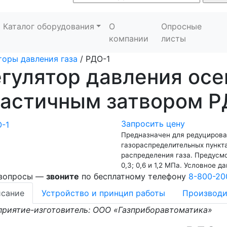
Каталог оборудования
О
Опросные
компании
листы
торы давления газа
/
РДО-1
гулятор давления осе
ластичным затвором Р
Запросить цену
Предназначен для редуцирова
газораспределительных пункта
распределения газа. Предусм
0,3; 0,6 и 1,2 МПа. Условное д
 вопросы —
звоните
по бесплатному телефону
8-800-20
сание
Устройство и принцип работы
Производи
риятие-изготовитель: ООО «Газприборавтоматика»