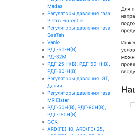
Madas
Для п
Регуляторы давления газа
напра
Рietro Fiorentini
подго
Регуляторы давления газа
преду
GasTeh
Venio
Инжен
РДГ-50-Н(В)
услов
РД-32М
можно
РДГ-25-Н(В), РДГ-50-Н(В),
прове
РДГ-80-Н(В)
вводу
Регуляторы давления IGT,
Дания
На
Регуляторы давления газа
MR Elster
РДГ-50Н(В), РДГ-80Н(В),
РДГ-150Н(В)
GOK
ARD(FE) 10, ARD(FE) 25,