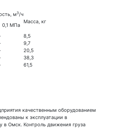
3
ость, м
/ч
Масса, кг
0,1 МПа
1
—
8,5
—
9,7
—
20,5
—
38,3
—
61,5
дприятия качественным оборудованием
мендованы к эксплуатации в
у в Омск. Контроль движения груза