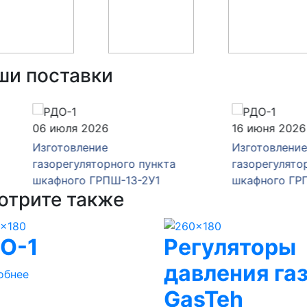
ши поставки
юля 2026
16 июня 2026
товление
Изготовление
егуляторного пункта
газорегуляторного пункт
ного ГРПШ-13-2У1
шкафного ГРПШ-13-2Н-У
отрите также
О-1
Регуляторы
давления га
обнее
GasTeh