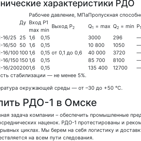
хнические характеристики РДО
Рабочее давление, МПа
Пропускная способн
Ду
Вход Р1
Выход Р
Q
= max
Q
= min
P
2
1
2
max
min
-16/25
25
1,6
0,15
3000
296
-16/50
50
1,6
0,15
10 800
1050
-16/100
100
1,6
0,15
от 0,1 до 0,6
40 000
3720
-16/150
150
1,6
0,15
85 700
8100
-16/200
200
1,6
0,15
135 400
12700
сть стабилизации — не менее 5%.
ратура окружающей среды — от –30 до +50 °С.
пить РДО-1 в Омске
ная задача компании – обеспечить промышленные пре
осреднических наценок. РДО-1 протестированы и реко
рывных циклах. Мы берем на себя логистику и доставк
ствляется на всем пути следования.