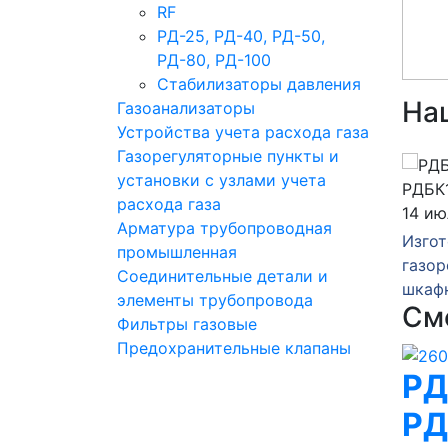
RF
РД-25, РД-40, РД-50,
РД-80, РД-100
Стабилизаторы давления
На
Газоанализаторы
Устройства учета расхода газа
Газорегуляторные пункты и
установки с узлами учета
расхода газа
14 июля 2026
06 и
Арматура трубопроводная
зка
Изготовление
Изго
промышленная
нкта
газорегуляторного пункта
газор
Соединительные детали и
шкафного ГРПШ-10-2У1
шкаф
элементы трубопровода
См
Фильтры газовые
Предохранительные клапаны
РД
РД