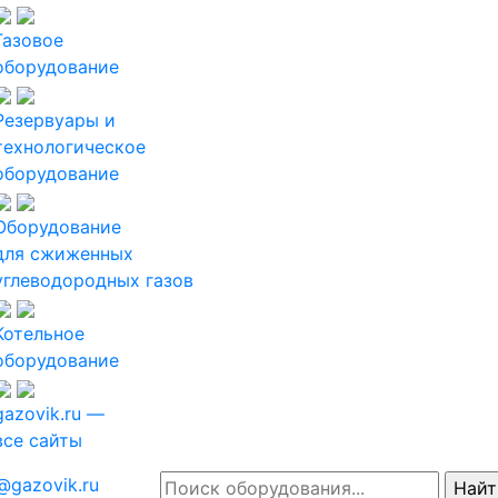
Газовое
оборудование
Резервуары и
технологическое
оборудование
Оборудование
для сжиженных
углеводородных газов
Котельное
оборудование
gazovik.ru —
все сайты
@gazovik.ru