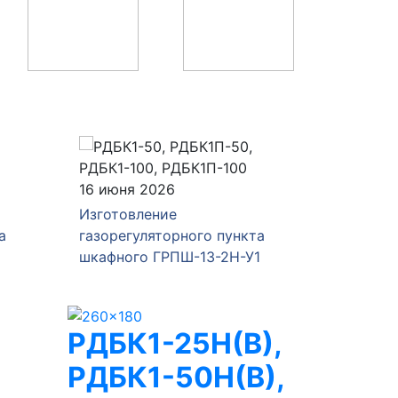
04 июня 2026
28 мая 
Изготовление и отгрузка
Изготов
а
газорегуляторного пункта
газорег
1
ГРПШ-РДНК-1000/2
ГРПШ-4
РДБК1-25Н(В),
РДБК1-50Н(В),