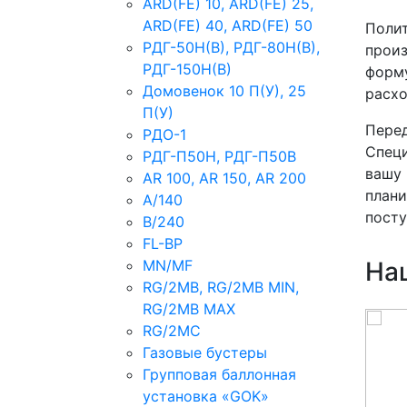
ARD(FE) 10, ARD(FE) 25,
ARD(FE) 40, ARD(FE) 50
Полит
РДГ-50Н(В), РДГ-80Н(В),
произ
РДГ-150Н(В)
форму
Домовенок 10 П(У), 25
расхо
П(У)
Перед
РДО-1
Специ
РДГ-П50Н, РДГ-П50В
вашу 
AR 100, AR 150, AR 200
плани
A/140
посту
B/240
FL-BP
MN/MF
На
RG/2MB, RG/2MB MIN,
RG/2MB MAX
RG/2MC
Газовые бустеры
Групповая баллонная
установка «GOK»