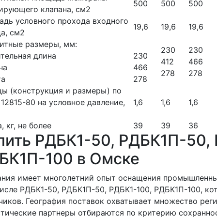
500
500
500
ирующего клапана, см2
дь условного прохода входного
19,6
19,6
19,6
а, см2
итные размеры, мм:
230
230
тельная длина
230
412
466
на
466
278
278
та
278
ы (конструкция и размеры) по
12815-80 на условное давление,
1,6
1,6
1,6
, кг, не более
39
39
36
пить РДБК1-50, РДБК1П-50, 
БК1П-100 в Омске
ния имеет многолетний опыт оснащения промышленных
исле РДБК1-50, РДБК1П-50, РДБК1-100, РДБК1П-100, ко
чиков. География поставок охватывает множество реги
тические партнеры отбираются по критерию сохраннос