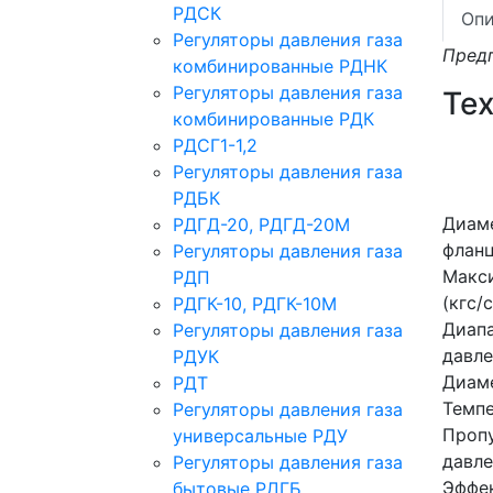
РДСК
Опи
Регуляторы давления газа
Предп
комбинированные РДНК
Регуляторы давления газа
Те
комбинированные РДК
РДСГ1-1,2
Регуляторы давления газа
РДБК
Диаме
РДГД-20, РДГД-20М
флан
Регуляторы давления газа
Макси
РДП
(кгс/
РДГК-10, РДГК-10М
Диапа
Регуляторы давления газа
давле
РДУК
Диаме
РДТ
Темп
Регуляторы давления газа
Пропу
универсальные РДУ
давле
Регуляторы давления газа
Эффе
бытовые РДГБ