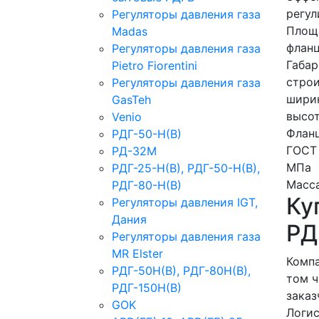
регул
Регуляторы давления газа
Площа
Madas
фланц
Регуляторы давления газа
Габар
Рietro Fiorentini
строи
Регуляторы давления газа
шири
GasTeh
высо
Venio
Фланц
РДГ-50-Н(В)
ГОСТ 
РД-32М
МПа
РДГ-25-Н(В), РДГ-50-Н(В),
Масса
РДГ-80-Н(В)
Ку
Регуляторы давления IGT,
Дания
РД
Регуляторы давления газа
MR Elster
Компа
РДГ-50Н(В), РДГ-80Н(В),
том ч
РДГ-150Н(В)
заказ
GOK
Логис