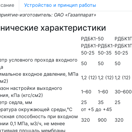
сание
Устройство и принцип работы
риятие-изготовитель: ОАО «Газаппарат»
хнические характеристики
РДБК1-50
РДБК1
РДБК1-
РДБК1-
РДБК1
50-25
50-35
50-25
тр условного прохода входного
50
50
50
ца
мальное входное давление, МПа
1,2 (12)
1,2 (12)
1,2 (12)
см2)
зон настройки выходного
1–60
1–60
30–600
ния, кПа (кгс/см2)
тр седла, мм
25
35
25
ература окружающей среды,°С
от +5 до +45
скная способность при входном
320
900
320
нии 0,1 МПа, м3/ч, не менее
ктивная площадь мембраны