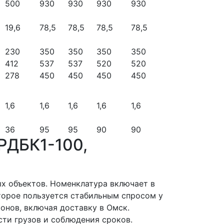
500
930
930
930
930
19,6
78,5
78,5
78,5
78,5
230
350
350
350
350
412
537
537
520
520
278
450
450
450
450
1,6
1,6
1,6
1,6
1,6
36
95
95
90
90
РДБК1-100,
 объектов. Номенклатура включает в
торое пользуется стабильным спросом у
онов, включая доставку в Омск.
ти грузов и соблюдения сроков.