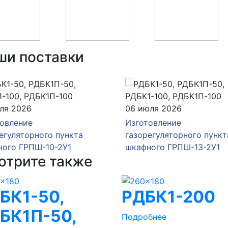
ши поставки
юля 2026
16 июня 2026
товление
Изготовление
егуляторного пункта
газорегуляторного пункт
ного ГРПШ-13-2У1
шкафного ГРПШ-13-2Н-У
отрите также
БК1-50,
РДБК1-200
БК1П-50,
Подробнее